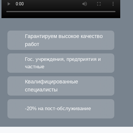
Гарантируем высокое качество
работ
Гос. учреждения, предприятия и
частные
Квалифицированные
специалисты
-20% на пост-обслуживание