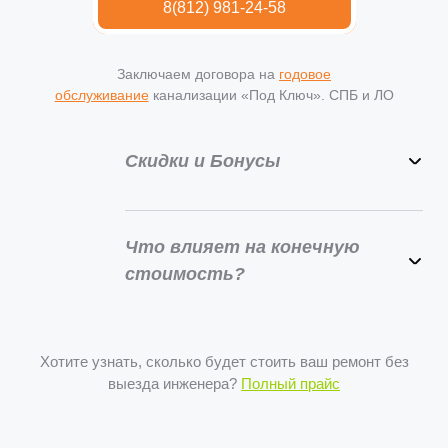
8(812) 981-24-58
Заключаем договора на
годовое
обслуживание
канализации «Под Ключ». СПБ и ЛО
Скидки и Бонусы
10% при самостоятельном
заполнении технического задания.
20% скидка со второго заказа.
Что влияет на конечную
10%-50% с первого заказа всем
стоимость?
социальным группам при
Удаленность от города
предъявлении документов.
Вид работ и их объем
30%-50% при заключении договора
Диаметр труб
на плановое или аварийное
Хотите узнать, сколько будет стоить ваш ремонт без
Протяженность магистрали
обслуживание.
выезда инженера?
Полный прайс
Материал коммуникаций
Доступность коммуникаций
Часть скидок суммируется
Устанавливаемая арматура