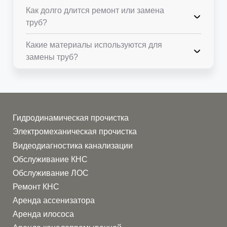
Как долго длится ремонт или замена
труб?
Какие материалы используются для
замены труб?
Гидродинамическая прочистка
Опыт и профессионализм
. Наши
Электромеханическая прочистка
инженеры знают, как справиться с любой
Видеодиагностика канализации
задачей, от простых до самых сложных.
Обслуживание КНС
Если у вас проблемы с трубами, мы быстро
Обслуживание ЛОС
их решим.
Ремонт КНС
Современное оборудование
. У нас есть
все необходимое для качественного
Аренда ассенизатора
ремонта: насосы, системы очистки,
Аренда илососа
опрессовщики, пневматические пистолеты